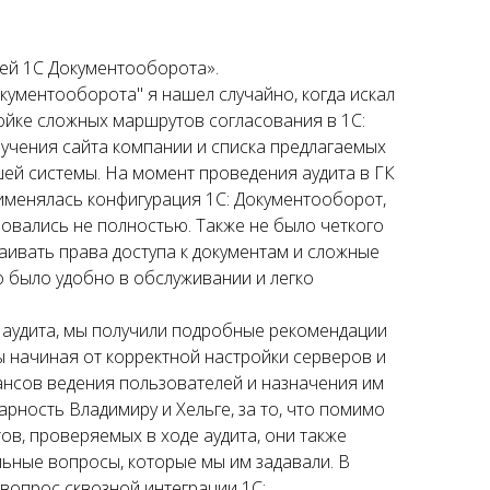
ей 1С Документооборота».
ументооборота" я нашел случайно, когда искал
йке сложных маршрутов согласования в 1С:
учения сайта компании и списка предлагаемых
ашей системы. На момент проведения аудита в ГК
рименялась конфигурация 1С: Документооборот,
овались не полностью. Также не было четкого
аивать права доступа к документам и сложные
о было удобно в обслуживании и легко
 аудита, мы получили подробные рекомендации
 начиная от корректной настройки серверов и
ансов ведения пользователей и назначения им
арность Владимиру и Хельге, за то, что помимо
тов, проверяемых в ходе аудита, они также
льные вопросы, которые мы им задавали. В
 вопрос сквозной интеграции 1С: