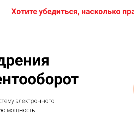
Хотите убедиться, насколько п
дрения
ентооборот
стему электронного
ую мощность