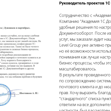
Руководитель проектов 1С
Сотрудничество с «Академи
Компанию "Академия 1С Док
удобные решения по настро
Документооборот. После из
услуг, мы заказали аудит н
Level Group уже активно п
но её возможности использ
понимания как лучше настр
бизнес-процессы, чтобы эт
масштабировалось.
В результате проведенного
по сопровождению системы
почтового клиента и до ню
прав. Хочу выразить благод
"стандартного" списка пунк
ответили на все дополните
частности, был рассмотрен