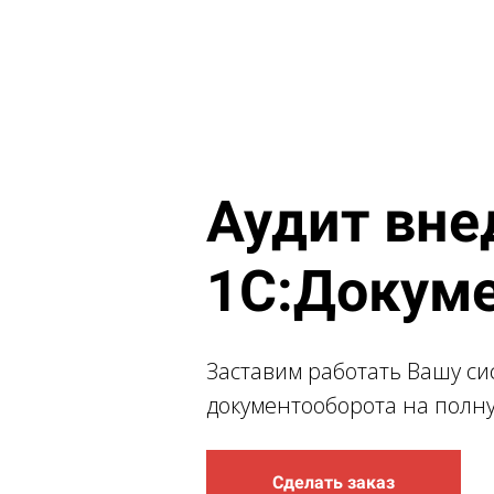
Ссылка на это место страницы:
#why
Аудит вне
1С:Докум
Заставим работать Вашу си
документооборота на полн
Сделать заказ