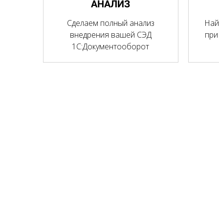
АНАЛИЗ
Сделаем полный анализ
Най
внедрения вашей СЭД
при
1С:Документооборот
Ссылка на это место страницы:
#how